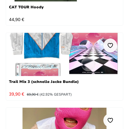
CAT TOUR Hoody
REGULÄRER PREIS:
44,90 €
Trail Mix 3 (schnelle Jacke Bundle)
VERKAUFSPREIS:
REGULÄRER PREIS:
39,90 €
69,90 €
(42.92% GESPART)