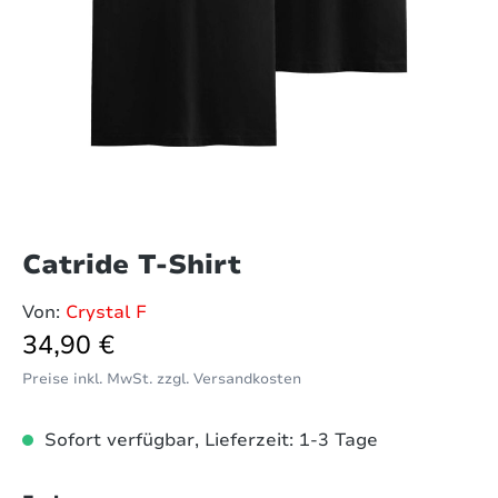
Catride T-Shirt
Von:
Crystal F
Regulärer Preis:
34,90 €
Preise inkl. MwSt. zzgl. Versandkosten
Sofort verfügbar, Lieferzeit: 1-3 Tage