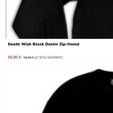
Death Wish Black Denim Zip-Hemd
VERKAUFSPREIS:
REGULÄRER PREIS:
69,90 €
84,90 €
(17.67% GESPART)