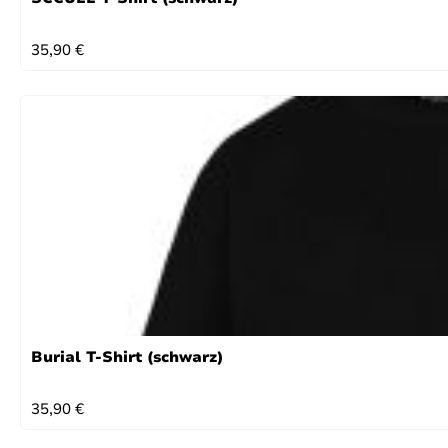
REGULÄRER PREIS:
35,90 €
Burial T-Shirt (schwarz)
REGULÄRER PREIS:
35,90 €