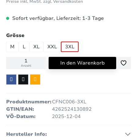
Preise inkl. MwSt. zzgl. Versandkosten
Sofort verfügbar, Lieferzeit: 1-3 Tage
auswählen
Grösse
M
L
XL
XXL
3XL
In den Warenkorb
Anzahl
Produktnummer:
CFNC006-3XL
GTIN/EAN:
4262524130892
VÖ-Datum:
2025-12-04
Hersteller Info: