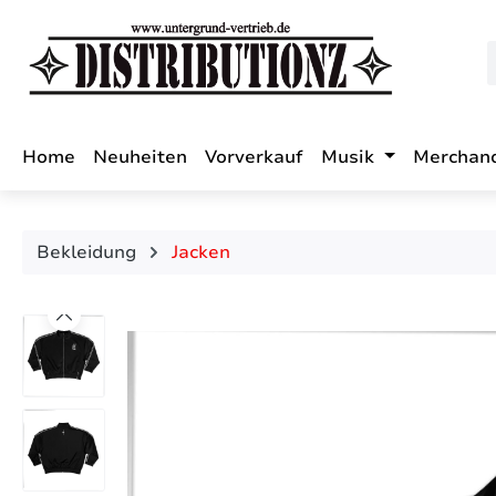
m Hauptinhalt springen
Zur Suche springen
Zur Hauptnavigation springen
Home
Neuheiten
Vorverkauf
Musik
Merchan
Bekleidung
Jacken
Bildergalerie überspringen