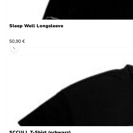
Sleep Well Longsleeve
REGULÄRER PREIS:
50,90 €
SCCULL T-Shirt (schwarz)