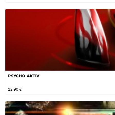
PSYCHO AKTIV
REGULÄRER PREIS:
12,90 €