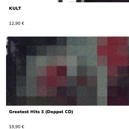
KULT
REGULÄRER PREIS:
12,90 €
Greatest Hits 3 (Doppel CD)
REGULÄRER PREIS:
19,90 €