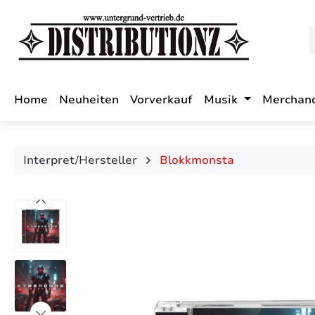
m Hauptinhalt springen
Zur Suche springen
Zur Hauptnavigation springen
Home
Neuheiten
Vorverkauf
Musik
Merchan
Interpret/Hersteller
Blokkmonsta
Bildergalerie überspringen