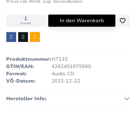
Preise inkl. MwSt. zzgl. Versandkosten
In den Warenkorb
Anzahl
Produktnummer:
HT133
GTIN/EAN:
4262401875960
Format:
Audio CD
VÖ-Datum:
2023-12-22
Hersteller Info: