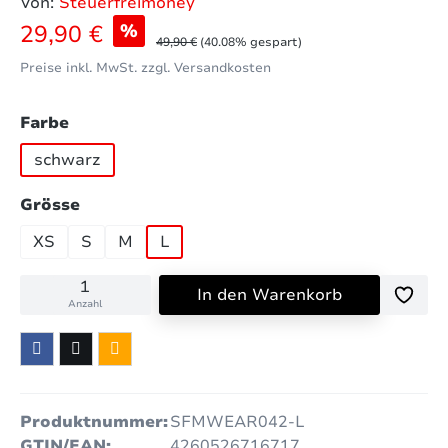
Von:
Steuerfreimoney
Verkaufspreis:
29,90 €
%
Regulärer Preis:
49,90 €
(40.08% gespart)
Preise inkl. MwSt. zzgl. Versandkosten
auswählen
Farbe
schwarz
auswählen
Grösse
XS
S
M
L
In den Warenkorb
Anzahl
Produktnummer:
SFMWEAR042-L
GTIN/EAN:
4260526716717