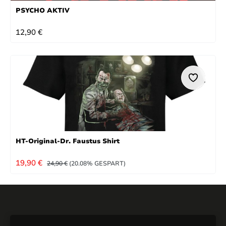
PSYCHO AKTIV
REGULÄRER PREIS:
12,90 €
HT-Original-Dr. Faustus Shirt
VERKAUFSPREIS:
REGULÄRER PREIS:
19,90 €
24,90 €
(20.08% GESPART)