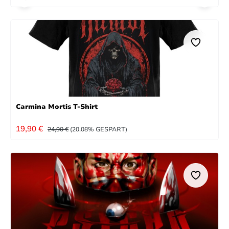
Carmina Mortis T-Shirt
VERKAUFSPREIS:
REGULÄRER PREIS:
19,90 €
24,90 €
(20.08% GESPART)