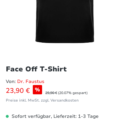
Face Off T-Shirt
Von:
Dr. Faustus
Verkaufspreis:
23,90 €
%
Regulärer Preis:
29,90 €
(20.07% gespart)
Preise inkl. MwSt. zzgl. Versandkosten
Sofort verfügbar, Lieferzeit: 1-3 Tage