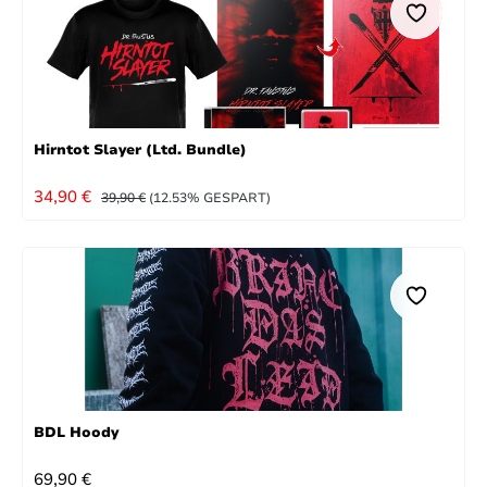
Hirntot Slayer (Ltd. Bundle)
VERKAUFSPREIS:
REGULÄRER PREIS:
34,90 €
39,90 €
(12.53% GESPART)
BDL Hoody
REGULÄRER PREIS:
69,90 €