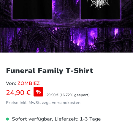
Funeral Family T-Shirt
Von:
ZOMBIEZ
Verkaufspreis:
24,90 €
%
Regulärer Preis:
29,90 €
(16.72% gespart)
Preise inkl. MwSt. zzgl. Versandkosten
Sofort verfügbar, Lieferzeit: 1-3 Tage