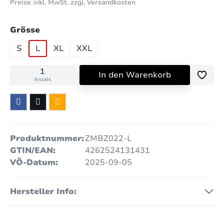
Preise inkl. MwSt. zzgl. Versandkosten
auswählen
Grösse
S
L
XL
XXL
In den Warenkorb
Anzahl
Produktnummer:
ZMBZ022-L
GTIN/EAN:
4262524131431
VÖ-Datum:
2025-09-05
Hersteller Info: