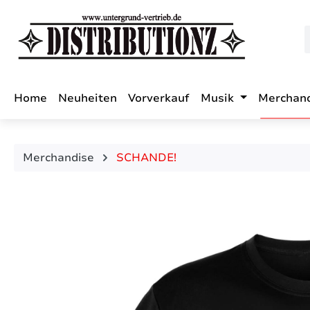
m Hauptinhalt springen
Zur Suche springen
Zur Hauptnavigation springen
Home
Neuheiten
Vorverkauf
Musik
Merchan
Merchandise
SCHANDE!
Bildergalerie überspringen