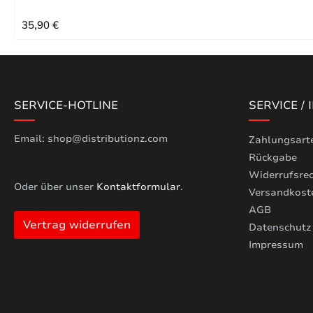
REGULÄRER PREIS:
35,90 €
SERVICE-HOTLINE
SERVICE /
Email: shop@distributionz.com
Zahlungsart
Rückgabe
Widerrufsre
Oder über unser
Kontaktformular
.
Versandkost
AGB
Vertrag widerrufen
Datenschutz
Impressum