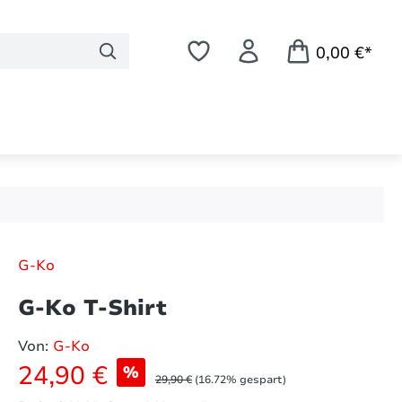
0,00 €*
G-Ko
G-Ko T-Shirt
Von:
G-Ko
Verkaufspreis:
24,90 €
%
Regulärer Preis:
29,90 €
(16.72% gespart)