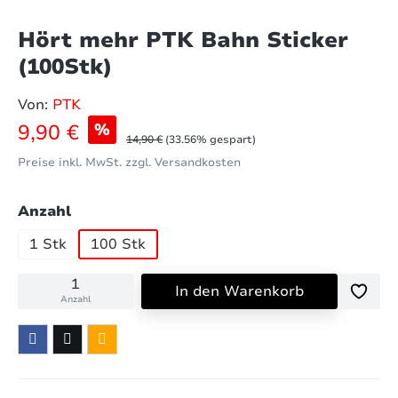
Hört mehr PTK Bahn Sticker
(100Stk)
Von:
PTK
Verkaufspreis:
9,90 €
%
Regulärer Preis:
14,90 €
(33.56% gespart)
Preise inkl. MwSt. zzgl. Versandkosten
auswählen
Anzahl
1 Stk
100 Stk
In den Warenkorb
Anzahl