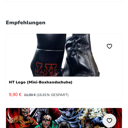
Empfehlungen
HT Logo (Mini-Boxhandschuhe)
VERKAUFSPREIS:
REGULÄRER PREIS:
9,90 €
11,90 €
(16.81% GESPART)