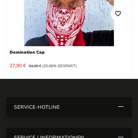
Domination Cap
VERKAUFSPREIS:
REGULÄRER PREIS:
27,90 €
34,90 €
(20.06% GESPART)
SERVICE-HOTLINE
SERVICE / INFORMATIONEN