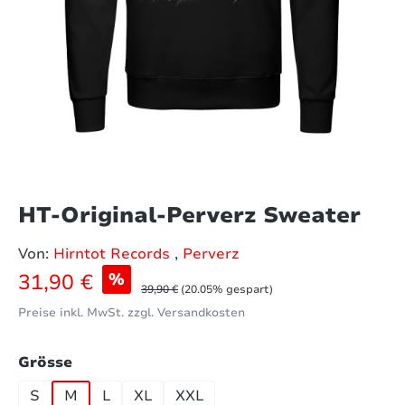
HT-Original-Perverz Sweater
Von:
Hirntot Records
,
Perverz
Verkaufspreis:
31,90 €
%
Regulärer Preis:
39,90 €
(20.05% gespart)
Preise inkl. MwSt. zzgl. Versandkosten
auswählen
Grösse
S
M
L
XL
XXL