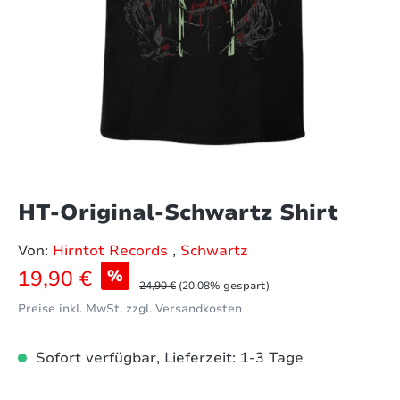
HT-Original-Schwartz Shirt
Von:
Hirntot Records
,
Schwartz
Verkaufspreis:
19,90 €
%
Regulärer Preis:
24,90 €
(20.08% gespart)
Preise inkl. MwSt. zzgl. Versandkosten
Sofort verfügbar, Lieferzeit: 1-3 Tage