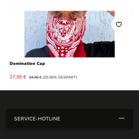
Domination Cap
VERKAUFSPREIS:
REGULÄRER PREIS:
27,90 €
34,90 €
(20.06% GESPART)
SERVICE-HOTLINE