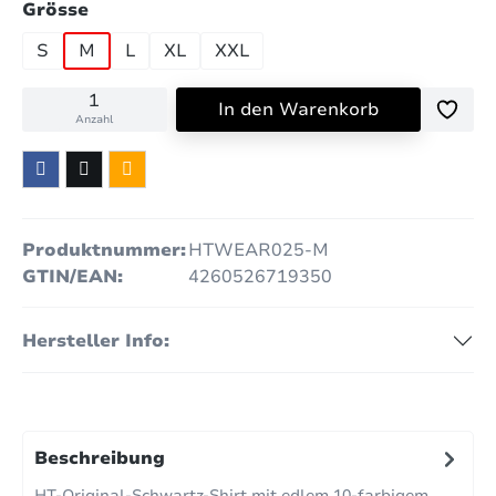
auswählen
Grösse
S
M
L
XL
XXL
In den Warenkorb
Anzahl
Produktnummer:
HTWEAR025-M
GTIN/EAN:
4260526719350
Hersteller Info:
Beschreibung
HT-Original-Schwartz-Shirt mit edlem 10-farbigem