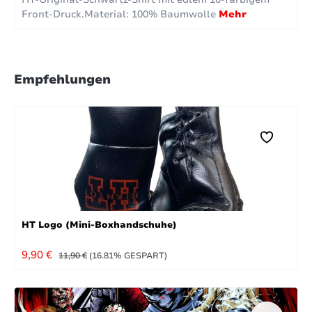
Front-Druck.Material: 100% Baumwolle
Mehr
Empfehlungen
HT Logo (Mini-Boxhandschuhe)
VERKAUFSPREIS:
REGULÄRER PREIS:
9,90 €
11,90 €
(16.81% GESPART)