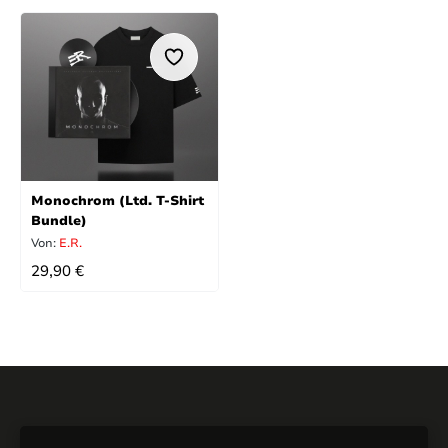
Monochrom (Ltd. T-Shirt
Bundle)
Von:
E.R.
REGULÄRER PREIS:
29,90 €