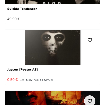
Suizide Tendenzen
REGULÄRER PREIS:
49,90 €
Jayson [Poster A3]
VERKAUFSPREIS:
REGULÄRER PREIS:
0,50 €
2,90 €
(82.76% GESPART)