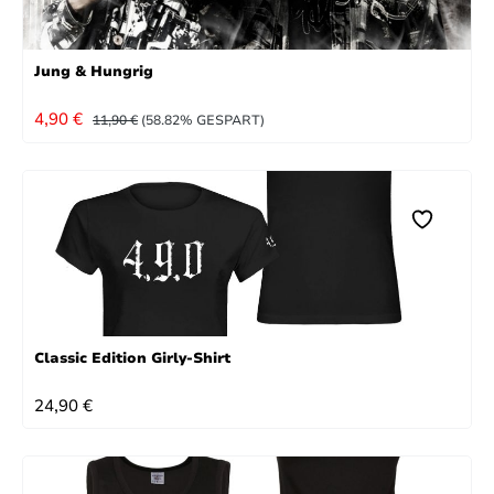
Jung & Hungrig
VERKAUFSPREIS:
REGULÄRER PREIS:
4,90 €
11,90 €
(58.82% GESPART)
Classic Edition Girly-Shirt
REGULÄRER PREIS:
24,90 €