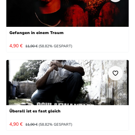
Gefangen in einem Traum
VERKAUFSPREIS:
REGULÄRER PREIS:
4,90 €
11,90 €
(58.82% GESPART)
Überall ist es fast gleich
VERKAUFSPREIS:
REGULÄRER PREIS:
4,90 €
11,90 €
(58.82% GESPART)