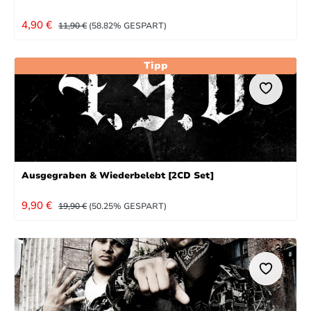
VERKAUFSPREIS:
REGULÄRER PREIS:
4,90 €
11,90 €
(58.82% GESPART)
Tipp
Ausgegraben & Wiederbelebt [2CD Set]
VERKAUFSPREIS:
REGULÄRER PREIS:
9,90 €
19,90 €
(50.25% GESPART)