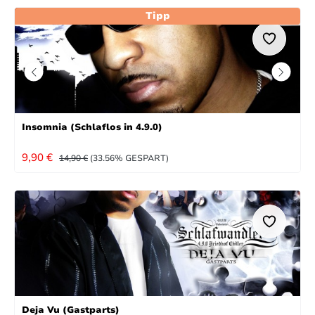
Tipp
Insomnia (Schlaflos in 4.9.0)
VERKAUFSPREIS:
REGULÄRER PREIS:
9,90 €
14,90 €
(33.56% GESPART)
Deja Vu (Gastparts)