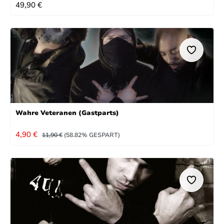
REGULÄRER PREIS:
49,90 €
Wahre Veteranen (Gastparts)
VERKAUFSPREIS:
REGULÄRER PREIS:
4,90 €
11,90 €
(58.82% GESPART)