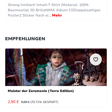
Streng limitiert! Inhalt:T-Shirt (Material: 100%
Baumwolle) 3D BrilleNIMA Album CDDoppelseitiges
Poster2 Sticker Nach ei…
Mehr
EMPFEHLUNGEN
Meister der Zeremonie (Terra Edition)
VERKAUFSPREIS:
REGULÄRER PREIS:
2,90 €
9,90 €
(70.71% GESPART)