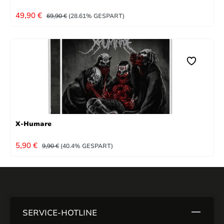
VERKAUFSPREIS:
REGULÄRER PREIS:
49,90 €
69,90 €
(28.61% GESPART)
X-Humare
VERKAUFSPREIS:
REGULÄRER PREIS:
5,90 €
9,90 €
(40.4% GESPART)
SERVICE-HOTLINE