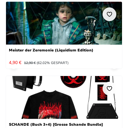
Meister der Zeremonie (Liquidium Edition)
VERKAUFSPREIS:
REGULÄRER PREIS:
4,90 €
12,90 €
(62.02% GESPART)
SCHANDE (Buch 3+4) [Grosse Schande Bundle]