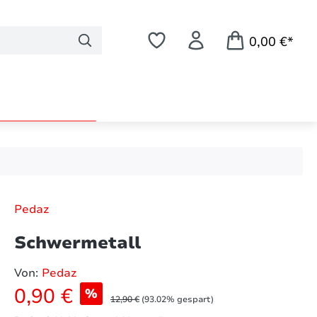
0,00 €*
Pedaz
Schwermetall
Von:
Pedaz
Verkaufspreis:
0,90 €
%
Regulärer Preis:
12,90 €
(93.02% gespart)