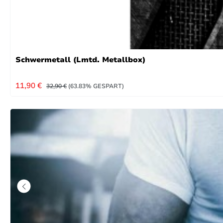
Schwermetall (Lmtd. Metallbox)
VERKAUFSPREIS:
REGULÄRER PREIS:
11,90 €
32,90 €
(63.83% GESPART)