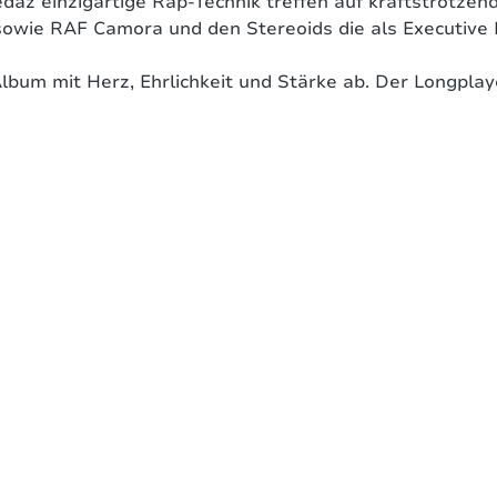
daz einzigartige Rap-Technik treffen auf kraftstrotze
 sowie RAF Camora und den Stereoids die als Executive
Album mit Herz, Ehrlichkeit und Stärke ab. Der Longplay