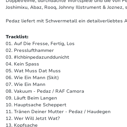
Doppelreime, durchdachte Wortspiele und die von Pe
Joshimixu, Abaz, Rooq, Johnny Illstrument & Joznez,
Pedaz liefert mit Schwermetall ein detailverliebtes 
Tracklist:
01. Auf Die Fresse, Fertig, Los
02. Presslufthammer
03. #Ichbinpedazunddunicht
04. Kein Spass
05. Wat Muss Dat Muss
06. Wie Ein Mann (Skit)
07. Wie Ein Mann
08. Vakuum -
Pedaz / RAF Camora
09. Läuft Beim Langen
10. Hauptsache Scheppert
11. Tränen Deiner Mutter -
Pedaz / Haudegen
12. Wer Will Jetzt Wat?
13. Kopfsache