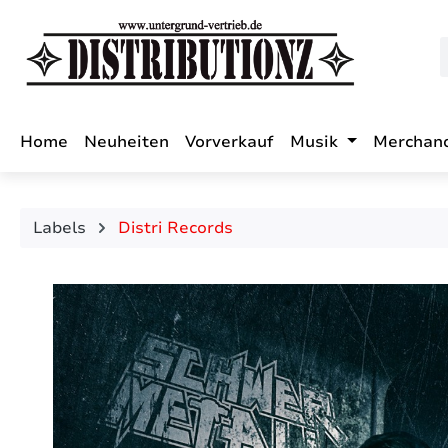
m Hauptinhalt springen
Zur Suche springen
Zur Hauptnavigation springen
Home
Neuheiten
Vorverkauf
Musik
Merchan
Labels
Distri Records
Bildergalerie überspringen