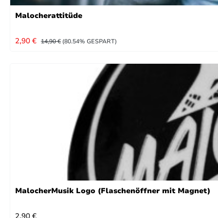
Malocherattitüde
VERKAUFSPREIS:
REGULÄRER PREIS:
2,90 €
14,90 €
(80.54% GESPART)
MalocherMusik Logo (Flaschenöffner mit Magnet)
REGULÄRER PREIS:
2,90 €