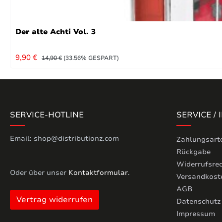
Der alte Achti Vol. 3
VERKAUFSPREIS:
REGULÄRER PREIS:
9,90 €
14,90 €
(33.56% GESPART)
SERVICE-HOTLINE
SERVICE /
Email: shop@distributionz.com
Zahlungsart
Rückgabe
Widerrufsre
Oder über unser
Kontaktformular
.
Versandkost
AGB
Vertrag widerrufen
Datenschutz
Impressum