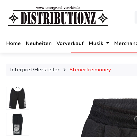
m Hauptinhalt springen
Zur Suche springen
Zur Hauptnavigation springen
Home
Neuheiten
Vorverkauf
Musik
Merchan
Interpret/Hersteller
Steuerfreimoney
Bildergalerie überspringen