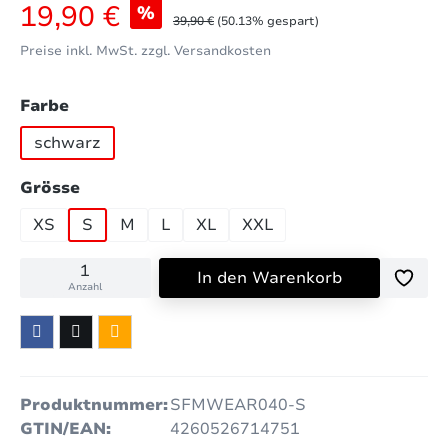
Verkaufspreis:
19,90 €
%
Regulärer Preis:
39,90 €
(50.13% gespart)
Preise inkl. MwSt. zzgl. Versandkosten
auswählen
Farbe
schwarz
auswählen
Grösse
XS
S
M
L
XL
XXL
In den Warenkorb
Anzahl
Produktnummer:
SFMWEAR040-S
GTIN/EAN:
4260526714751