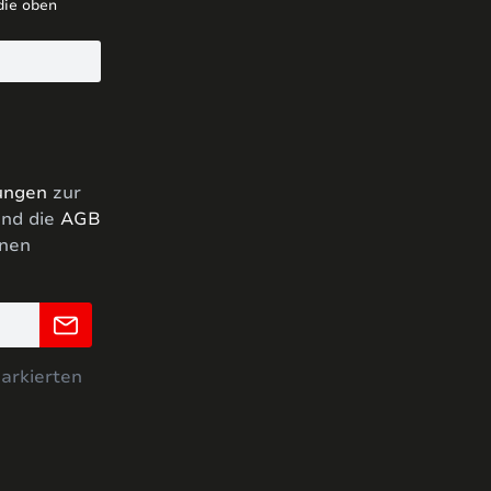
die oben
ungen
zur
nd die
AGB
hnen
markierten