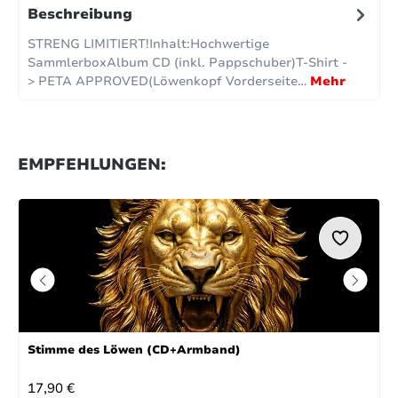
Beschreibung
STRENG LIMITIERT!Inhalt:Hochwertige
SammlerboxAlbum CD (inkl. Pappschuber)T-Shirt -
> PETA APPROVED(Löwenkopf Vorderseite…
Mehr
EMPFEHLUNGEN:
Stimme des Löwen (CD+Armband)
REGULÄRER PREIS:
17,90 €