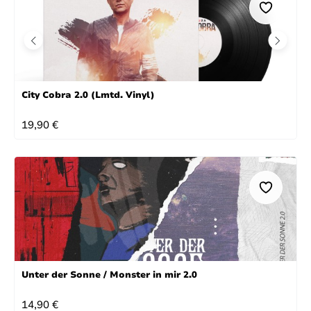
City Cobra 2.0 (Lmtd. Vinyl)
REGULÄRER PREIS:
19,90 €
Unter der Sonne / Monster in mir 2.0
REGULÄRER PREIS:
14,90 €