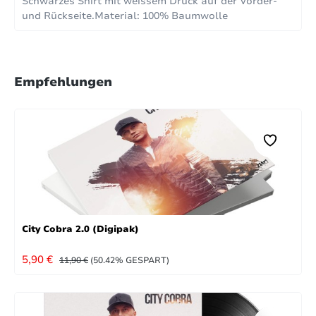
Schwarzes Shirt mit weissem Druck auf der Vorder-
und Rückseite.Material: 100% Baumwolle
Empfehlungen
City Cobra 2.0 (Digipak)
VERKAUFSPREIS:
REGULÄRER PREIS:
5,90 €
11,90 €
(50.42% GESPART)