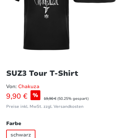
SUZ3 Tour T-Shirt
Von:
Chakuza
Verkaufspreis:
9,90 €
%
Regulärer Preis:
19,90 €
(50.25% gespart)
Preise inkl. MwSt. zzgl. Versandkosten
auswählen
Farbe
schwarz