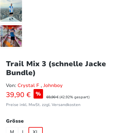
Trail Mix 3 (schnelle Jacke
Bundle)
Von:
Crystal F
,
Johnboy
Verkaufspreis:
39,90 €
%
Regulärer Preis:
69,90 €
(42.92% gespart)
Preise inkl. MwSt. zzgl. Versandkosten
auswählen
Grösse
M
L
XL