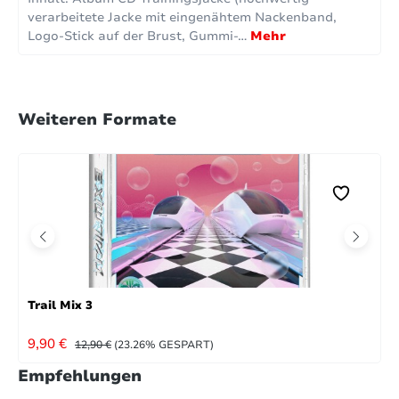
verarbeitete Jacke mit eingenähtem Nackenband,
Logo-Stick auf der Brust, Gummi-…
Mehr
Weiteren Formate
Trail Mix 3
VERKAUFSPREIS:
REGULÄRER PREIS:
9,90 €
12,90 €
(23.26% GESPART)
Empfehlungen