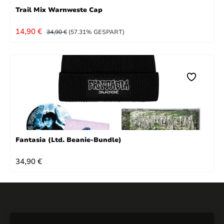
Trail Mix Warnweste Cap
VERKAUFSPREIS:
REGULÄRER PREIS:
14,90 €
34,90 €
(57.31% GESPART)
Fantasia (Ltd. Beanie-Bundle)
REGULÄRER PREIS:
34,90 €