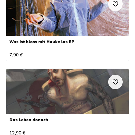
Was ist bloss mit Hauke los EP
REGULÄRER PREIS:
7,90 €
Das Leben danach
REGULÄRER PREIS:
12,90 €