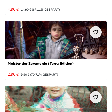
VERKAUFSPREIS:
REGULÄRER PREIS:
4,90 €
14,90 €
(67.11% GESPART)
Meister der Zeremonie (Terra Edition)
VERKAUFSPREIS:
REGULÄRER PREIS:
2,90 €
9,90 €
(70.71% GESPART)