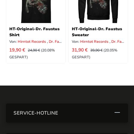
HT-Original-Dr. Faustus
HT-Original-Dr. Faustus
Shirt
Sweater
Von:
Hirntot Records
,
Dr. Faustus
Von:
Hirntot Records
,
Dr. Faustus
VERKAUFSPREIS:
VERKAUFSPREIS:
REGULÄRER PREIS:
REGULÄRER PREIS:
19,90 €
31,90 €
24,90 €
(20.08%
39,90 €
(20.05%
GESPART)
GESPART)
SERVICE-HOTLINE