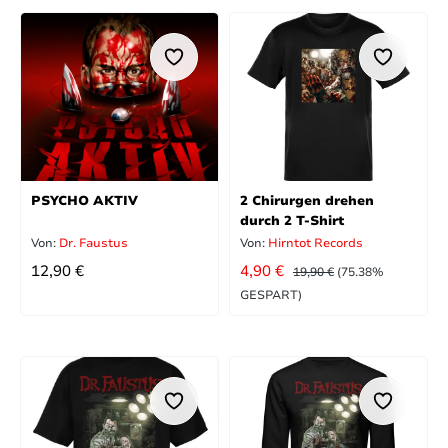
PSYCHO AKTIV
2 Chirurgen drehen
durch 2 T-Shirt
Von:
Dr. Faustus
Von:
Hirntot Records
REGULÄRER PREIS:
VERKAUFSPREIS:
REGULÄRER PREIS:
12,90 €
4,90 €
19,90 €
(75.38%
GESPART)