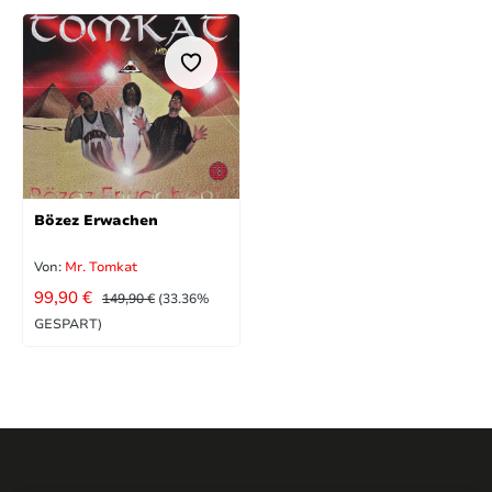
Bözez Erwachen
Von:
Mr. Tomkat
VERKAUFSPREIS:
REGULÄRER PREIS:
99,90 €
149,90 €
(33.36%
GESPART)