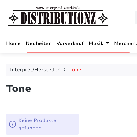
m Hauptinhalt springen
Zur Suche springen
Zur Hauptnavigation springen
Home
Neuheiten
Vorverkauf
Musik
Merchan
Interpret/Hersteller
Tone
Tone
Keine Produkte
gefunden.