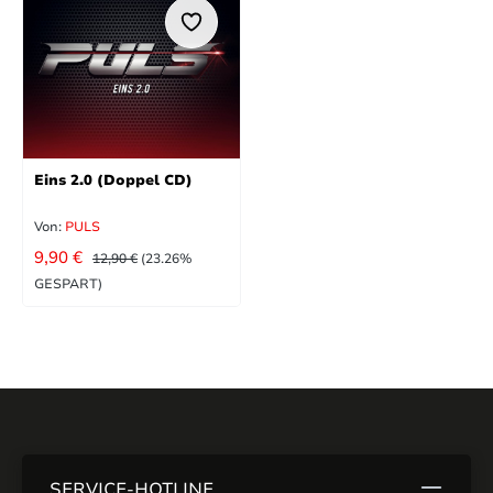
Eins 2.0 (Doppel CD)
Von:
PULS
VERKAUFSPREIS:
REGULÄRER PREIS:
9,90 €
12,90 €
(23.26%
GESPART)
SERVICE-HOTLINE