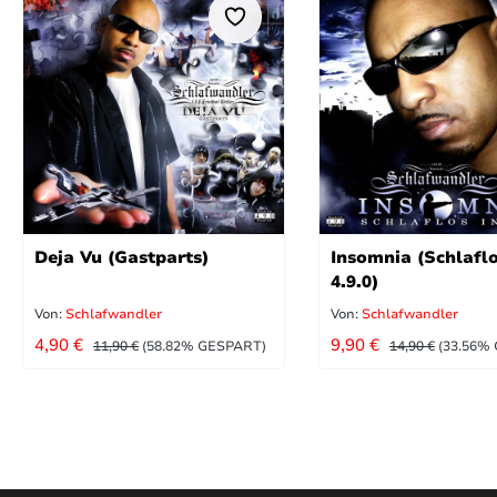
Deja Vu (Gastparts)
Insomnia (Schlaflo
4.9.0)
Von:
Schlafwandler
Von:
Schlafwandler
VERKAUFSPREIS:
VERKAUFSPREIS
REGULÄRER PREIS:
REGULÄRER PRE
4,90 €
9,90 €
11,90 €
(58.82% GESPART)
14,90 €
(33.56%