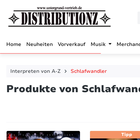
m Hauptinhalt springen
Zur Suche springen
Zur Hauptnavigation springen
Home
Neuheiten
Vorverkauf
Musik
Merchan
Interpreten von A-Z
Schlafwandler
Produkte von Schlafwan
Tipp