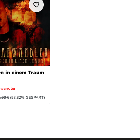
n in einem Traum
fwandler
UFSPREIS:
EGULÄRER PREIS:
1,90 €
(58.82% GESPART)