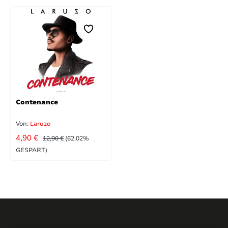
Contenance
Von:
Laruzo
VERKAUFSPREIS:
REGULÄRER PREIS:
4,90 €
12,90 €
(62.02%
GESPART)